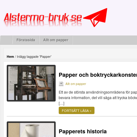
Förstasida
Allt om papper
/
Inlägg taggade 'Papper'
Hem
Papper och boktryckarkonste
Allt om papper
Ett av de största användningsområdena för papp
bevara information, det vill säga att trycka böc
[…]
FORTSÄTT LÄSA »
Papperets historia