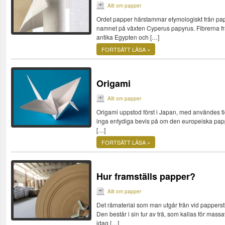
Allt om papper
Ordet papper härstammar etymologiskt från papy
namnet på växten Cyperus papyrus. Fibrerna fr
antika Egypten och […]
FORTSÄTT LÄSA »
Origami
Allt om papper
Origami uppstod först i Japan, med användes tid
inga entydiga bevis på om den europeiska papp
[…]
FORTSÄTT LÄSA »
Hur framställs papper?
Allt om papper
Det råmaterial som man utgår från vid papperst
Den består i sin tur av trä, som kallas för ma
idag […]