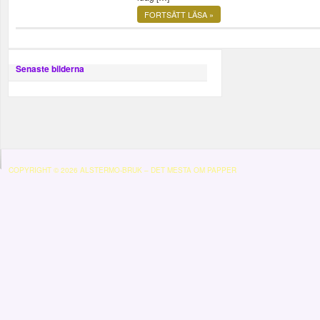
FORTSÄTT LÄSA »
Senaste bilderna
COPYRIGHT © 2026 ALSTERMO-BRUK – DET MESTA OM PAPPER