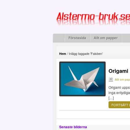
Förstasida
Allt om papper
/
Inlägg taggade 'Falsben'
Hem
Origami
Allt om pa
Origami uppst
inga entydiga
[…]
FORTSÄTT 
Senaste bilderna